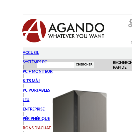
ACCUEIL
|
SYSTÈMES PC
RECHERC
|
RAPIDE:
PC + MONITEUR
|
KITS MÀJ
|
PC PORTABLES
|
JEU
|
ENTREPRISE
|
PÉRIPHÉRIQUE
|
BONS D'ACHAT