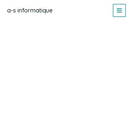
Aller
a-s informatique
au
contenu