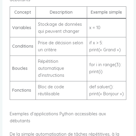
Concept
Description
Exemple simple
Stockage de données
Variables
x = 10
qui peuvent changer
Prise de décision selon
if x > 5:
Conditions
un critère
print(« Grand »)
Répétition
for i in range(3):
Boucles
automatique
print(i)
d’instructions
Bloc de code
def saluer():
Fonctions
réutilisable
print(« Bonjour »)
Exemples d’applications Python accessibles aux
débutants
De la simple automatisation de tâches répétitives, à la